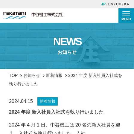
JP
EN
CH
KR
MENU
Togg
TOP
NEWS
中谷機工について
お知らせ
理念・ご挨拶
会社概要
TOP
お知らせ
新着情報
2024 年度 新入社員入社式を
歴史
執り行いました
安全・品質への取り組み
2024.04.15
新着情報
事業紹介
2024 年度 新入社員入社式を執り行いました
施工事例
2024 年 4 月 1 日、中谷機工は 20 名の新入社員を迎
え、入社式を執り行いました。入社
CSR