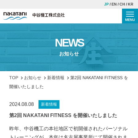
JP
EN
CH
KR
MENU
Togg
TOP
NEWS
中谷機工について
お知らせ
理念・ご挨拶
会社概要
TOP
お知らせ
新着情報
第2回 NAKATANI FITNESS を
歴史
開催いたしました
安全・品質への取り組み
2024.08.08
新着情報
事業紹介
第2回 NAKATANI FITNESS を開催いたしました
施工事例
昨年、中谷機工の本社地区で初開催されたパーソナル
トレーニングが、本年は名古屋事業所にて開催されま
CSR