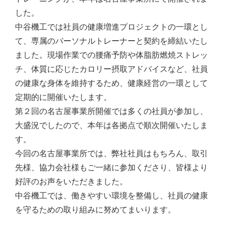
した。
安全・品質への取り組み
中谷機工では社員の健康増進プロジェクトの一環とし
社会貢献への取り組み
て、専属のパーソナルトレーナーと契約を締結いたし
ました。現場作業での腰痛予防や体脂肪燃焼ストレッ
SDGsへの取り組み
チ、体質に応じたカロリー摂取アドバイスなど、社員
働きやすさへの取り組み
の健康な身体を維持するため、健康経営の一環として
定期的に開催いたします。
採用情報
第２回の名古屋事業所開催では多くの社員が参加し、
大盛況でしたので、本年は各拠点で順次開催いたしま
新着情報
す。
お問い合わせ
今回の名古屋事業所では、弊社社員はもちろん、取引
先様、協力会社様もご一緒に参加くださり、皆様より
グループ会社一覧を見る
好評のお声をいただきました。
中谷機工では、働きやすい環境を整備し、社員の健康
を守るための取り組みに努めてまいります。