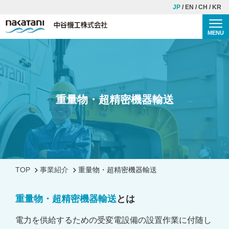
JP
EN
CH
KR
MENU
Togg
TOP
中谷機工について
理念・ご挨拶
重量物・超精密機器輸送
会社概要
歴史
安全・品質への取り組み
TOP
事業紹介
重量物・超精密機器輸送
事業紹介
重量物・超精密機器輸送
とは
施工事例
電力を供給するための受変電設備の設置作業に付随し
CSR