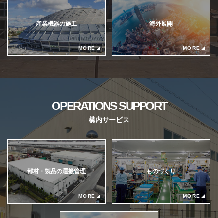
産業機器の施⼯
海外展開
MORE
MORE
OPERATIONS SUPPORT
構内サービス
部材・製品の運搬管理
ものづくり
MORE
MORE