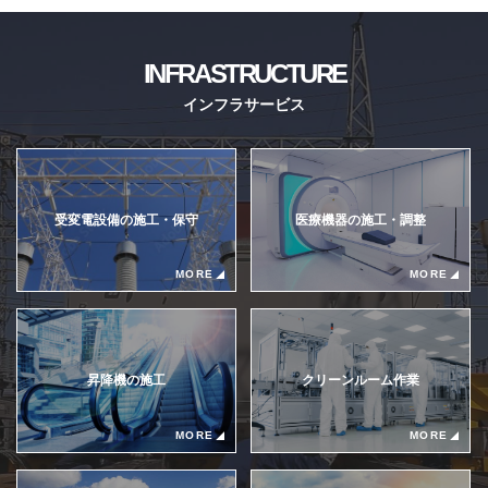
INFRASTRUCTURE
インフラサービス
受変電設備の施工・保守
医療機器の施工・調整
MORE
MORE
昇降機の施⼯
クリーンルーム作業
MORE
MORE