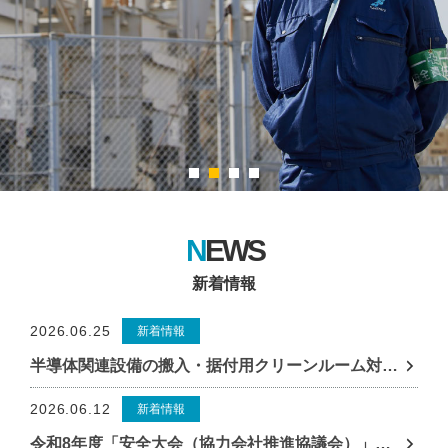
安全・品質への取り組み
社会貢献への取り組み
SDGsへの取り組み
働きやすさへの取り組み
採用情報
NEWS
新着情報
新着情報
お問い合わせ
2026.06.25
新着情報
グループ会社一覧を見る
半導体関連設備の搬入・据付用クリーンルーム対応機材を増強し、新倉庫へ移転・新設
2026.06.12
新着情報
令和8年度「安全大会（協力会社推進協議会）」を 開催いたしました