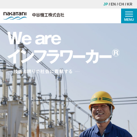
JP
EN
CH
KR
MENU
Togg
TOP
中谷機工について
理念・ご挨拶
会社概要
歴史
安全・品質への取り組み
事業紹介
施工事例
CSR