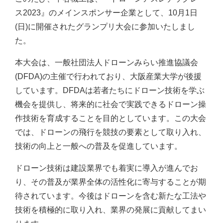
ス2023』のメインスポンサー企業として、10月1日
安全・品質への取り組み
(日)に開催されたグランプリ大会に参加いたしまし
社会貢献への取り組み
た。
SDGsへの取り組み
本大会は、一般社団法人ドローンみらい推進協議会
働きやすさへの取り組み
(DFDA)の主催で行われており、大阪産業大学が後援
しています。DFDAは若者たちにドローン技術を学ぶ
採用情報
機会を提供し、将来的に社会で実践できるドローン操
作技術を育成することを目的としています。この大会
新着情報
では、ドローンの飛行を競技の要素として取り入れ、
技術の向上と一般への普及を促進しています。
お問い合わせ
ドローン技術は建設業界でも着実に導入が進んでお
グループ会社一覧を見る
り、その普及が業界全体の活性化に寄与することが期
待されています。今後はドローンを含む新たな工法や
技術を積極的に取り入れ、業界の発展に貢献してまい