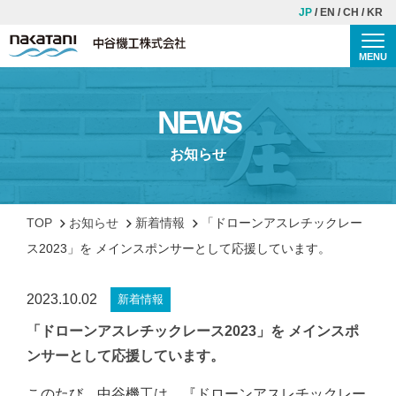
JP
EN
CH
KR
MENU
Togg
TOP
NEWS
中谷機工について
お知らせ
理念・ご挨拶
会社概要
TOP
お知らせ
新着情報
「ドローンアスレチックレー
歴史
ス2023」を メインスポンサーとして応援しています。
安全・品質への取り組み
2023.10.02
新着情報
事業紹介
「ドローンアスレチックレース2023」を メインスポ
施工事例
ンサーとして応援しています。
このたび、中谷機工は、『ドローンアスレチックレー
CSR