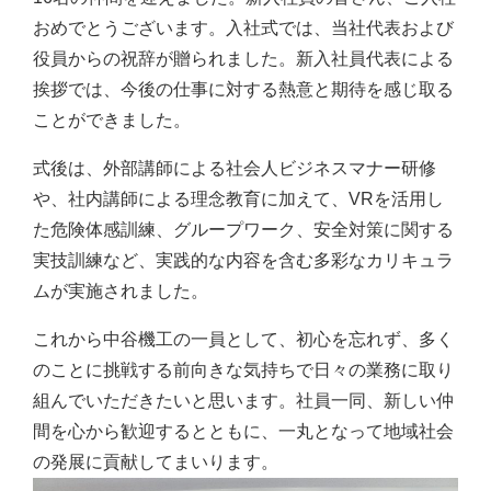
おめでとうございます。入社式では、当社代表および
安全・品質への取り組み
役員からの祝辞が贈られました。新入社員代表による
社会貢献への取り組み
挨拶では、今後の仕事に対する熱意と期待を感じ取る
ことができました。
SDGsへの取り組み
働きやすさへの取り組み
式後は、外部講師による社会人ビジネスマナー研修
や、社内講師による理念教育に加えて、VRを活用し
採用情報
た危険体感訓練、グループワーク、安全対策に関する
実技訓練など、実践的な内容を含む多彩なカリキュラ
新着情報
ムが実施されました。
お問い合わせ
これから中谷機工の一員として、初心を忘れず、多く
のことに挑戦する前向きな気持ちで日々の業務に取り
グループ会社一覧を見る
組んでいただきたいと思います。社員一同、新しい仲
間を心から歓迎するとともに、一丸となって地域社会
の発展に貢献してまいります。