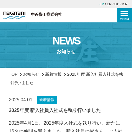
JP
EN
CH
KR
MENU
Togg
TOP
NEWS
中谷機工について
お知らせ
理念・ご挨拶
会社概要
TOP
お知らせ
新着情報
2025年度 新入社員入社式を執
歴史
り行いました
安全・品質への取り組み
2025.04.01
新着情報
事業紹介
2025年度 新入社員入社式を執り行いました
施工事例
2025年4月1日、2025年度入社式を執り行い、新たに
16名の仲間を迎えました。新入社員の皆さん、ご入社
CSR