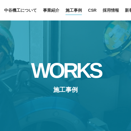
中谷機工について
事業紹介
施工事例
CSR
採用情報
新
理念・ご挨拶
安全・品質への取
会社概要
社会貢献への取り
歴史
SDGsへの取り組み
安全・品質への取り組み
働きやすさへの取
WORKS
施工事例